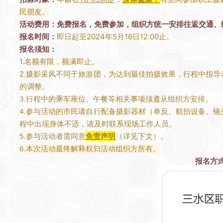
民朋友。
活动费用：
免费报名，免费参加，组织方统一安排
往返
交通、
报名时间：
即日起至2024年5月16日12:00止。
报名须知：
1.名额有限，额满即止。
2.摄影
采风
不同于旅游团，为达到最佳拍摄效果，行程中指导
的调整。
3.行程中的乘车座位、午餐等相关事项须
遵从组织
方
安排
。
4.参与活动的市民请自行配备摄影器材（单反、航拍设备、
程中出现身体不适，请及时联系现场工作人员。
5.参与活动者需同意
免责声明
（详见下文）。
6.
本次活动最终解释权归活动组织方所有。
报名方