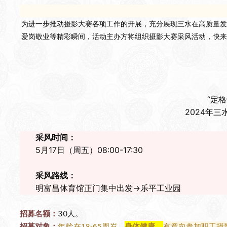
为进一步推动摄影大赛各项工作的开展，充分展现三水在高质量发
爱岗敬业等精彩瞬间，活动主办方将组织摄影
大赛采风活动，
快来
“定
2024年
采风时间：
5月17日（周五）08:00-17:30
采风路线：
明富昌体育馆正门集中出发→乐平工业园
招募名额：
30人。
招募对象
：
年龄在
18-65周岁
，
身体健康，
有意向参加职工摄