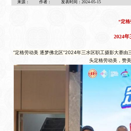
来源：
作者：
发表时间：
2024-05-15
“定格
202
“定格劳动美 逐梦佛北区”2024年三水区职工摄影大
头定格劳动美，赞