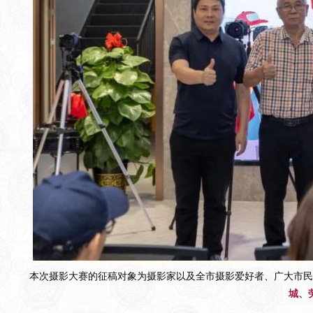
本次摄影大赛的征稿对象为摄影家以及全市摄影爱好者、广大市民
城、