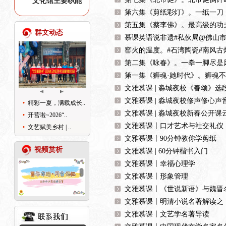
文化馆主要职能
第六集《剪纸彩灯》。一纸一刀，
第五集《蔡李佛》。最高级的功夫
群文动态
慕课英语说非遗#私伙局@佛山市
窑火的温度。#石湾陶瓷#南风古
第二集《咏春》。一拳一脚尽是风
第一集《狮魂·她时代》。狮魂不
文雅慕课 | 淼城夜校《春颂》
文雅慕课 | 淼城夜校修声修心
精彩一夏，满载成长..
文雅慕课 | 淼城夜校新春公开
开营啦~2026“..
文雅慕课丨口才艺术与社交礼仪
文艺赋美乡村 | ..
文雅慕课丨90分钟教你学剪纸
视频赏析
文雅慕课 | 60分钟楷书入门
文雅慕课丨幸福心理学
文雅慕课丨形象管理
文雅慕课丨《世说新语》与魏晋
文雅慕课丨明清小说名著解读之
文雅慕课丨文艺学名著导读