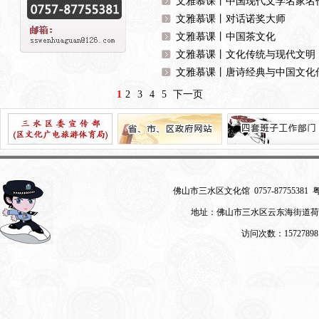
文雅慕课丨中国现代文学名家名
文雅慕课丨对话诺奖大师
文雅慕课丨中国茶文化
文雅慕课丨文化传统与现代文明
文雅慕课丨唐诗经典与中国文化
1
2
3
4
5
下一页
佛山市三水区文化馆 0757-87755381
粤
地址：佛山市三水区云东海街道荷
访问次数：15727898