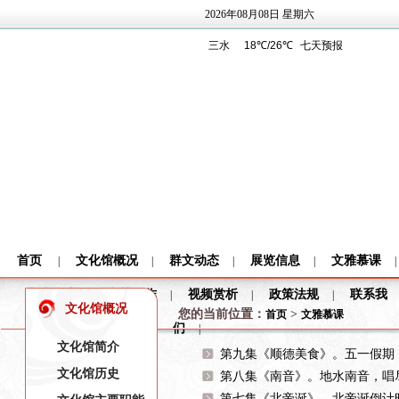
2026年08月08日 星期六
首页
文化馆概况
群文动态
展览信息
文雅慕课
|
|
|
|
|
非遗保护
文艺创作
视频赏析
政策法规
联系我
|
|
|
|
文化馆概况
您的当前位置：
>
首页
文雅慕课
们
|
文化馆简介
第九集《顺德美食》。五一假期
文化馆历史
第八集《南音》。地水南音，唱
第七集《北帝诞》。北帝诞倒计时