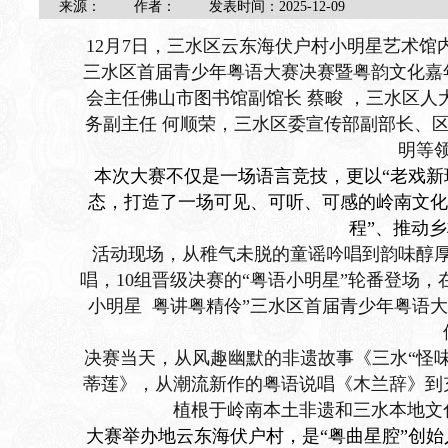
来源：
作者：
发表时间：
2025-12-09
12月7日，三水区云东海伏户村小明星艺术馆内
三水区首届青少年粤语大赛决赛暨粤韵文化嘉
会主任佛山市图书馆副馆长 蔡畯 ，三水区人
务副主任 何顺荣，三水区委宣传部副部长、区
明等
本次大赛不仅是一场语言竞技，更以“老戏新
态，打造了一场可见、可听、可感的岭南文化
程”、推动
活动现场，从稚气未脱的童谣吟唱到韵味醇
唱，10组晋级决赛的“粤语小明星”轮番登场
小明星 粤讲粤精伶”三水区首届青少年粤语大
决赛当天，从风趣幽默的非遗故事《三水“怪
蒂莲》，从潮流新作的粤语说唱
《木兰辞》
到
植根于岭南本土非遗和三水本地文
大赛举办地云东海伏户村，是“粤曲星腔”创始