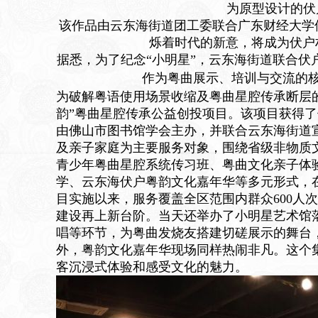
为原型设计的伏
该作品由云东海街道团工委联合广东财经大学
烁着时代的新意，将成为伏户
据悉，为了纪念“小明星”，云东海街道联合伏户
作为粤曲展示、培训与交流的
为破解粤语使用场景收缩及粤曲星腔传承断层
韵”粤曲星腔传承公益创投项目。
该项目获得了
由佛山市图书馆学会主办，并联合云东海街道
及亲子家庭为主要服务对象，围绕省级非物质
青少年粤曲星腔系统传习班、粤曲文化亲子体
学、云东海伏户粤韵文化嘉年华等多元形式，
目实施以来，服务覆盖全区范围内群众600人
建设再上新台阶。
当天还举办了小明星艺术馆
唱等环节，为粤曲发烧友搭建切磋展示的舞台
外，粤韵文化嘉年华现场同样热闹非凡。这个
客沉浸式体验和感受文化的魅力。