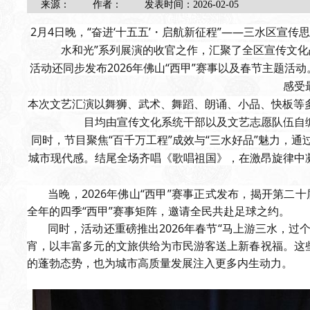
来源：
作者：
发表时间：
2026-02-05
2月4日晚，“奋进‘十五五’・启航新征程”——三水区宣
水和光”系列展演的收官之作，汇聚了全区宣传文化
活动还同步发布2026年佛山“西甲”赛事以及春节主题活
感受
本次文艺汇演以舞狮、武术、舞蹈、朗诵、小品、快板等
目均由宣传文化系统干部以及文艺志愿队伍自
同时，节目聚焦“百千万工程”成效与“三水好品”魅力，
城市现代感。结尾全场齐唱《歌唱祖国》，在激昂旋律中
当晚，2026年佛山“西甲”赛事正式发布，揭开第二
全年的四季“西甲”赛事矩阵，邀请全民共赴足球之约。
同时，活动还重磅推出2026年春节“马上游三水，过个
宵，以丰富多元的文旅供给为市民游客送上新春祝福。这
的蓬勃态势，也为城市高质量发展注入更多内生动力。