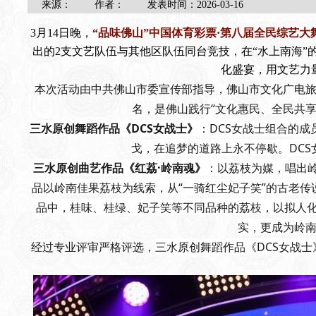
来源：
作者：
发表时间：
2026-03-16
3月14日晚，
“品味佛山”中国体育彩票·第八届全民综艺大
出的2支文艺队伍与其他区队伍同台竞技，在“水上南海
化盛宴，用文艺力
本次活动由中共佛山市委宣传部指导，佛山市文化广电
名，是佛山践行“文化惠民、全民共
三水原创舞蹈作品《DCS女战士》
：
DCS女战士
组合的成
戈，在追梦的道路上永不停歇。DC
三水原创曲艺作品《红荔·岭南魂》
：以荔枝为媒，唱出
品以岭南佳果荔枝为线索，从“一骑红尘妃子笑”的古老传
品中，桂味、
桂绿
、妃子笑等不同品种的荔枝，以拟人化
实，更成为岭
经过专业评审严格评选，
三水原创舞蹈作品《DCS女战士