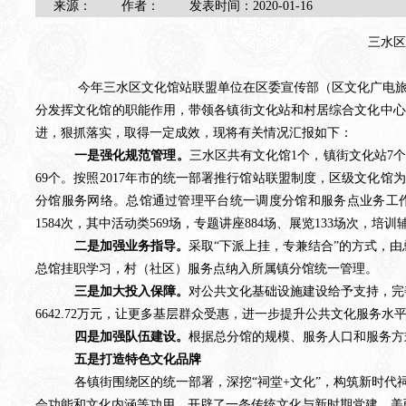
来源：
作者：
发表时间：
2020-01-16
三水区
今年三水区文化馆站联盟单位在区委宣传部（区文化广电旅
分发挥文化馆的职能作用，带领各镇街文化站和村居综合文化中心
进，狠抓落实，取得一定成效，现将有关情况汇报如下：
一是强化规范管理。
三水区共有文化馆
1个，镇街文化站7
69个
。
按照
2017年市的统一部署推行馆站联盟制度，
区
级文化馆为
分馆服务网络。总馆通过管理平台统一调度分馆和服务点业务工
1584次，其中活动类569场，专题讲座884场、展览133场次，培训
二是加强业务指导。
采取
“下派上挂，专兼结合”的方式，
总馆挂职学习，村（社区）服务点纳入所属镇分馆统一管理。
三是加大投入保障。
对公共文化基础设施建设给予支持，完
6642.72万元，让更多基层群众受惠，进一步提升公共文化服务水
四是加强队伍建设。
根据总分馆的规模、服务人口和服务方
五是打造特色文化品牌
各镇街围绕区的统一部署，
深挖
“祠堂+文化”，构筑新时代祠
会功能和文化内涵等功用，开辟了一条传统文化与新时期党建、美