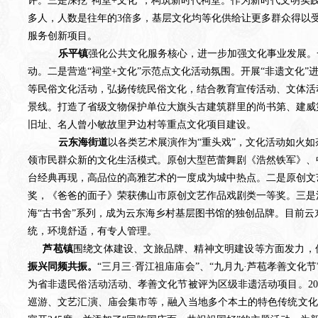
评。
三是深挖
“祠堂+文化”，构筑新时代祠堂。作为新时代文明实践
多人，人数是往年的3倍多，基层文化均等化供给让更多群众得以受惠
服务创新项目。
乐平镇
强化公共文化服务核心，进一步加强文化事业发展。
动。
二是
营造
“祠堂+文化”示范点文化活动氛围。开展“非遗文化”
等民俗文化活动，弘扬传统民俗文化，结合教育宣传活动、文体活
景线。打造了省级文物保护单位大旗头古建筑群里的尚书第、建威
旧址、名人曾小敏故里尹边村等重点文化项目建设。
云东海街道
以各类艺术展演作为
“重头戏”，文化活动如火
领市民群众新的文化生活模式。原创大型芭蕾舞剧《浩然铁军》、
台经典再现，高品位的高雅艺术的一度成为城中热点。二是原创文
奖，《爸爸的面子》荣获佛山市原创文艺作品戏剧类一等奖。三是
海“古书舍”系列，成为云东海乡村基层图书馆的独创品牌。目前云东
统，环境舒适，有专人管理。
芦苞镇
围绕文体建设、文旅品牌、精神文明建设等方面发力，
振兴同频共振。
“三月三·胥江祖庙庙会”、“九月九·芦苞孝善文
为省非遗民俗活动活动、孝善文化节被评为区级非遗活动项目。2
巡游、文艺汇演、庙会集市等，融入当地多个本土的特色传统文化