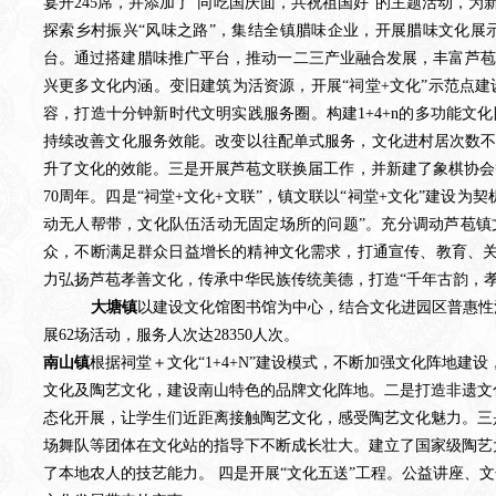
宴开245席，并添加了“同吃国庆面，共祝祖国好”的主题活动，
探索乡村振兴“风味之路”，集结全镇腊味企业，开展腊味文化展
台。通过搭建腊味推广平台，推动一二三产业融合发展，丰富芦苞
兴更多文化内涵。
变旧建筑为活资源，开展“祠堂+
文化
”示范点
容，打造十分钟新时代文明实践服务圈。构建1+4+n的多功能文
持续改善文化服务效能。改变以往配单式服务，文化进村居次数不
升了文化的效能。
三是
开展芦苞文联换届工作，并新建了象棋协会
70周年
。四是
“祠堂+文化+文联”，镇文联以“祠堂+文化”建设
动无人帮带，文化队伍活动无固定场所的问题”。充分调动芦苞镇
众，不断满足群众日益增长的精神文化需求，打通宣传、教育、
力弘扬芦苞孝善文化，传承中华民族传统美德，
打造
“千年古韵，孝
大塘镇
以建设文化馆图书馆为中心，
结合文化进园区普惠性
展
62
场
活动
，服务人次达
28350人次
。
南山镇
根据祠堂＋文化“1+4+N”建设模式，不断加强文化阵地
文化及陶艺文化，建设南山特色的品牌文化阵地。二是打造非遗文
态化开展，让学生们近距离接触陶艺文化，感受陶艺文化魅力。三
场舞队等团体在文化站的指导下不断成长壮大。建立了国家级陶艺
了本地农人的技艺能力
。
四是
开展
“文化五送”工程。公益讲座、