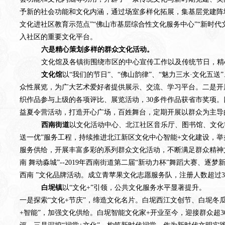
予新的社会功能和文化内涵，通过场室多样化拓展，集基层党建阵
文化进社区教育示范点”“佛山市基层综合性文化服务中心”“新时
入社区的重要文化平台。
六是精心策划多样的群众文化活动。
文化馆及各镇街围绕市区的中心宣传工作以及传统节日，精
文化馆
以
“我们的节日”、“佛山韵律”、“魅力三水·文化
众性展览，为广大艺术爱好者提供展示、交流、学习平台。二是开
织作品参与上级的各项评比、展览活动，30多件作品获省市奖项
益夏令营活动，打造开心广场，百姓舞台，定期开展以群众为主导
西南街道
以文化活动中心、
北江社区音乐厅、图书馆、文化
送一优”服务工程，持续推进北江新区文化中心智能+文化建设，
服务供给，开展丰富多彩的系列群众文化活动，不断满足群众精神
南 舞动淼城”--2019年西南街道第二届“新动力杯”舞蹈大赛、逐梦
西南 ”文化品牌活动。成立青苹果文化志愿服务队，
注册人数超过
白坭镇
以“文化+”引领，公共文化服务水平显著提升。
一是探索
“文化+节庆”，缔造文化名片。白坭西江文创节、白坭
+智能”，加强文化供给。白坭智能文化家+开业至今，迎接群众超